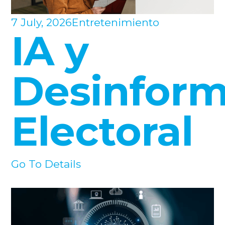
7 July, 2026
Entretenimiento
IA y
Desinform
Electoral
Go To Details