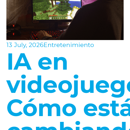
13 July, 2026
Entretenimiento
IA en
videojueg
Cómo est