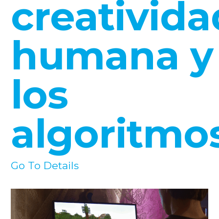
creativida
humana y
los
algoritmo
Go To Details