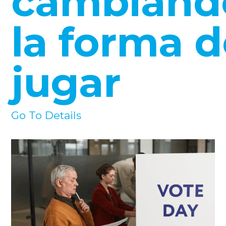
cambiand
la forma 
jugar
Go To Details