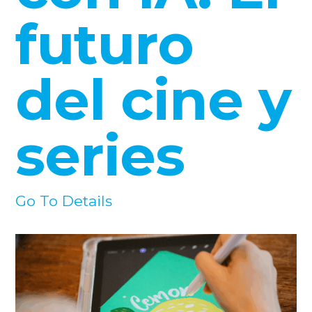
futuro
del cine y
series
Go To Details