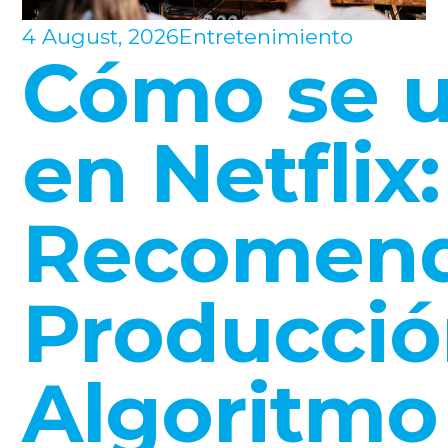
4 August, 2026
Entretenimiento
Cómo se u
en Netflix:
Recomend
Producción
Algoritmo