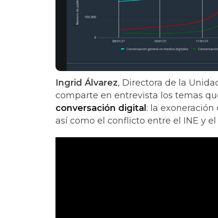
Ingrid Álvarez
, Directora de la Unid
comparte en entrevista los temas qu
conversación digital
: la exoneración
así como el conflicto entre el INE y