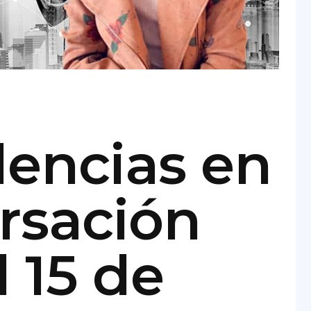
dencias
en
rsación
l 15 de