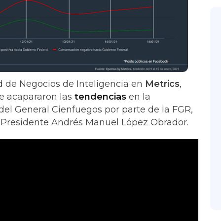
ad de Negocios de Inteligencia en
Metrics
,
e acapararon las
tendencias
en la
 del General Cienfuegos por parte de la FGR,
 el Presidente Andrés Manuel López Obrador.