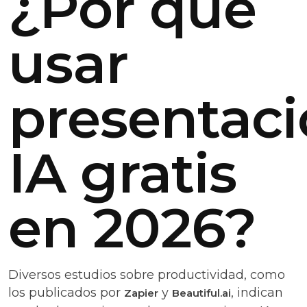
¿Por qué
usar
presentac
IA gratis
en 2026?
Diversos estudios sobre productividad, como
los publicados por
y
, indican
Zapier
Beautiful.ai