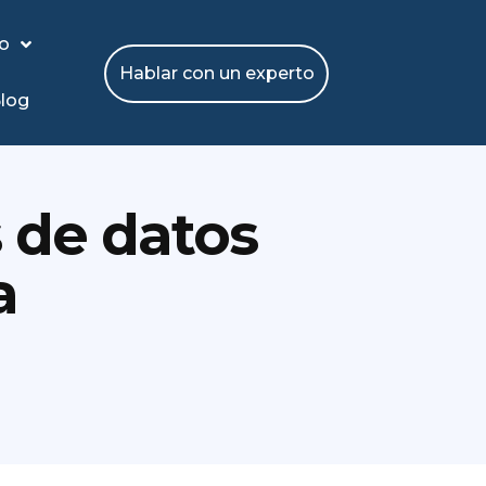
io
Hablar con un experto
log
s de datos
a